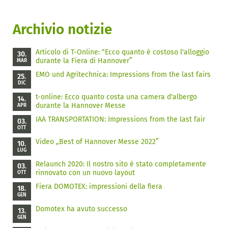
Archivio notizie
Articolo di T-Online: “Ecco quanto è costoso l'alloggio
30.
durante la Fiera di Hannover”
MAR
EMO und Agritechnica: Impressions from the last fairs
25.
DIC
t-online: Ecco quanto costa una camera d'albergo
14.
durante la Hannover Messe
APR
IAA TRANSPORTATION: Impressions from the last fair
03.
OTT
Video „Best of Hannover Messe 2022”
10.
LUG
Relaunch 2020: Il nostro sito è stato completamente
03.
rinnovato con un nuovo layout
OTT
Fiera DOMOTEX: impressioni della fiera
18.
GEN
Domotex ha avuto successo
13.
GEN